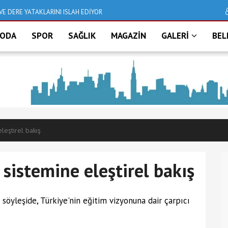
VE DERE YATAKLARINI ISLAH EDİYOR
Deniz taştı, İzmir bu
ODA
SPOR
SAĞLIK
MAGAZİN
GALERİ
BEL
leştirel bakış
 sistemine eleştirel bakış
söyleşide, Türkiye'nin eğitim vizyonuna dair çarpıcı