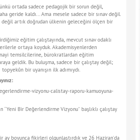
ünkü ortada sadece pedagojik bir sorun değil,
aha geride kaldı… Ama mesele sadece bir sınav değil.
n değil artık doğrudan ülkenin geleceğini ölçen bir
rdiğimiz eğitim çalıştayında, mevcut sınav odaklı
erilerle ortaya koyduk. Akademisyenlerden
ayi temsilcilerine, bürokratlardan eğitim
raya geldik. Bu buluşma, sadece bir çalıştay değil;
 topyekûn bir uyanışın ilk adımıydı.
yınız:
egerlendirme-vizyonu-calistay-raporu-kamuoyuna-
n “Yeni Bir Değerlendirme Vizyonu” başlıklı çalıştay
r ay boyunca fikirleri olgunlaştırdık ve 26 Haziran’da