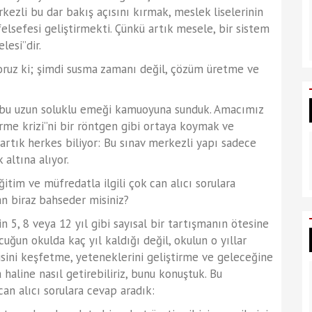
ezli bu dar bakış açısını kırmak, meslek liselerinin
lsefesi geliştirmekti. Çünkü artık mesele, bir sistem
lesi”dir.
yoruz ki; şimdi susma zamanı değil, çözüm üretme ve
a bu uzun soluklu emeği kamuoyuna sunduk. Amacımız
rme krizi”ni bir röntgen gibi ortaya koymak ve
artık herkes biliyor: Bu sınav merkezli yapı sadece
altına alıyor.
im ve müfredatla ilgili çok can alıcı sorulara
dan biraz bahseder misiniz?
 5, 8 veya 12 yıl gibi sayısal bir tartışmanın ötesine
uğun okulda kaç yıl kaldığı değil, okulun o yıllar
isini keşfetme, yeteneklerini geliştirme ve geleceğine
haline nasıl getirebiliriz, bunu konuştuk. Bu
an alıcı sorulara cevap aradık: