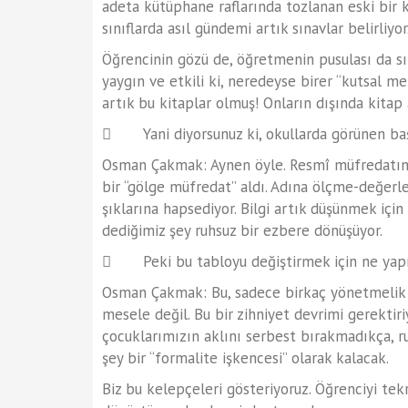
adeta kütüphane raflarında tozlanan eski bir 
sınıflarda asıl gündemi artık sınavlar belirliyor
Öğrencinin gözü de, öğretmenin pusulası da sın
yaygın ve etkili ki, neredeyse birer “kutsal met
artık bu kitaplar olmuş! Onların dışında kitap
 Yani diyorsunuz ki, okullarda görünen baş
Osman Çakmak: Aynen öyle. Resmî müfredatın y
bir “gölge müfredat” aldı. Adına ölçme-değerl
şıklarına hapsediyor. Bilgi artık düşünmek için 
dediğimiz şey ruhsuz bir ezbere dönüşüyor.
 Peki bu tabloyu değiştirmek için ne yapı
Osman Çakmak: Bu, sadece birkaç yönetmelik d
mesele değil. Bu bir zihniyet devrimi gerektiri
çocuklarımızın aklını serbest bırakmadıkça, r
şey bir “formalite işkencesi” olarak kalacak.
Biz bu kelepçeleri gösteriyoruz. Öğrenciyi tek