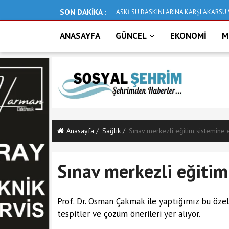
SON DAKİKA :
ASKİ SU BASKINLARINA KARŞI AKARSU 
ANASAYFA
GÜNCEL
EKONOMİ
M
Anasayfa
Sağlik
Sınav merkezli eğitim sistemine e
Sınav merkezli eğitim
Prof. Dr. Osman Çakmak ile yaptığımız bu özel 
tespitler ve çözüm önerileri yer alıyor.