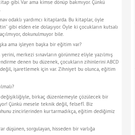
kitap gibi. Var ama kimse dönüp bakmıyor. Çünkü
.
av odaklı yardımcı kitaplarda. Bu kitaplar, öyle
in” gibi elden ele dolaşıyor. Öyle ki çocukların kutsalı
 açılmıyor, dokunulmuyor bile.
ka ama işleyen başka bir eğitim var?
erini, merkezi sınavların görünmez eliyle yazılmış
endirme denen bu düzenek, çocukların zihinlerini ABCD
değil, işaretlemek için var. Zihniyet bu olunca, eğitim
lmalı?
eğişikliğiyle, birkaç düzenlemeyle çözülecek bir
yor! Çünkü mesele teknik değil, felsefî. Biz
uhunu zincirlerinden kurtarmadıkça, eğitim dediğimiz
rar düşünen, sorgulayan, hisseden bir varlığa