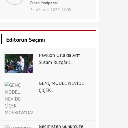
Erhan Yenipazar
24 Ağustos 2020, 12:08
Editörün Seçimi
Pavilion Urla'da Arif
Susam Rüzgârı: ...
GENÇ MODEL NEVİDE
ÇİÇEK ...
Geçmişten Günümüze