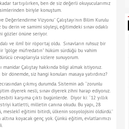
dar tartışılırken, ben de siz değerli okuyucularımız
isimlerinden biriyle konuştum.
e Değerlendirme Vizyonu” Çalıştayı’nın Bilim Kurulu
 bu derin ve samimi söyleşi, eğitimdeki sınav odaklı
ni gözler önüne seriyor.
dalı ve ilmî bir röportaj oldu. Sınavların ruhsuz bir
bir "gölge müfredatın" hüküm sürdüğü bu vahim
ürücü cevaplarıyla sizlere sunuyorum.
nidar Çalıştay hakkında bilgi almak istiyoruz.
 bir dönemde, siz hangi konuları masaya yatırdınız?
crasından çıkmış durumda. Sistemin adı “zorunlu
itim diyerek nesli, sınav diyerek zihni harap ediyoruz.
esbiti karşıma çıktı bugünlerde. Diyor ki: “12 yıllık
riyi katletti, milletin canına okudu. Bu yapı, 28
meslekî eğitimi bitirdi, ülkenin sosyolojisini öldürdü.”
n altına koyacak genç yok. Çünkü eğitim, evlatlarımızı
i.