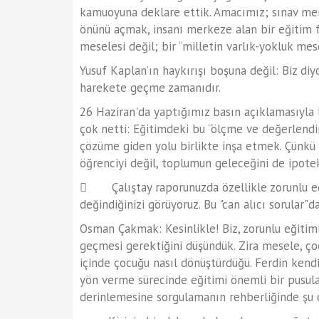
kamuoyuna deklare ettik. Amacımız; sınav merk
önünü açmak, insanı merkeze alan bir eğitim fe
meselesi değil; bir “milletin varlık-yokluk mese
Yusuf Kaplan’ın haykırışı boşuna değil: Biz di
harekete geçme zamanıdır.
26 Haziran'da yaptığımız basın açıklamasıyl
çok netti: Eğitimdeki bu “ölçme ve değerlendi
çözüme giden yolu birlikte inşa etmek. Çünkü 
öğrenciyi değil, toplumun geleceğini de ipotek 
 Çalıştay raporunuzda özellikle zorunlu eğit
değindiğinizi görüyoruz. Bu "can alıcı sorular"
Osman Çakmak: Kesinlikle! Biz, zorunlu eğitimin
geçmesi gerektiğini düşündük. Zira mesele, çoc
içinde çocuğu nasıl dönüştürdüğü. Ferdin kend
yön verme sürecinde eğitimi önemli bir pusula 
derinlemesine sorgulamanın rehberliğinde şu c