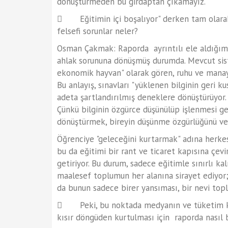
dönüştürmeden bu girdaptan çıkamayız.
 Eğitimin içi boşalıyor" derken tam olarak
felsefi sorunlar neler?
Osman Çakmak: Raporda ayrıntılı ele aldığımız
ahlak sorununa dönüşmüş durumda. Mevcut sis
ekonomik hayvan" olarak gören, ruhu ve manayı
Bu anlayış, sınavları "yüklenen bilginin geri k
adeta şartlandırılmış deneklere dönüştürüyor. B
Çünkü bilginin özgürce düşünülüp işlenmesi g
dönüştürmek, bireyin düşünme özgürlüğünü ve 
Öğrenciye "geleceğini kurtarmak" adına herkesi
bu da eğitimi bir rant ve ticaret kapısına çevi
getiriyor. Bu durum, sadece eğitimle sınırlı kal
maalesef toplumun her alanına sirayet ediyor
da bunun sadece birer yansıması, bir nevi topl
 Peki, bu noktada medyanın ve tüketim kül
kısır döngüden kurtulması için raporda nasıl 