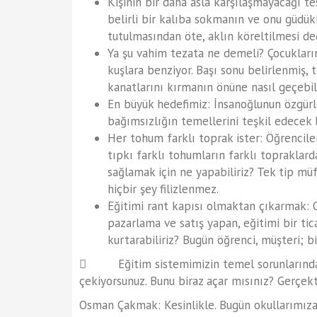
Kişinin bir daha asla karşılaşmayacağı test
belirli bir kalıba sokmanın ve onu güdükl
tutulmasından öte, aklın köreltilmesi de
Ya şu vahim tezata ne demeli? Çocuklarım
kuşlara benziyor. Başı sonu belirlenmiş, t
kanatlarını kırmanın önüne nasıl geçebil
En büyük hedefimiz: İnsanoğlunun özgürle
bağımsızlığın temellerini teşkil edecek b
Her tohum farklı toprak ister: Öğrenciler
tıpkı farklı tohumların farklı topraklard
sağlamak için ne yapabiliriz? Tek tip mü
hiçbir şey filizlenmez.
Eğitimi rant kapısı olmaktan çıkarmak: O
pazarlama ve satış yapan, eğitimi bir ti
kurtarabiliriz? Bugün öğrenci, müşteri; 
 Eğitim sistemimizin temel sorunlarından b
çekiyorsunuz. Bunu biraz açar mısınız? Gerçek
Osman Çakmak: Kesinlikle. Bugün okullarımıza 