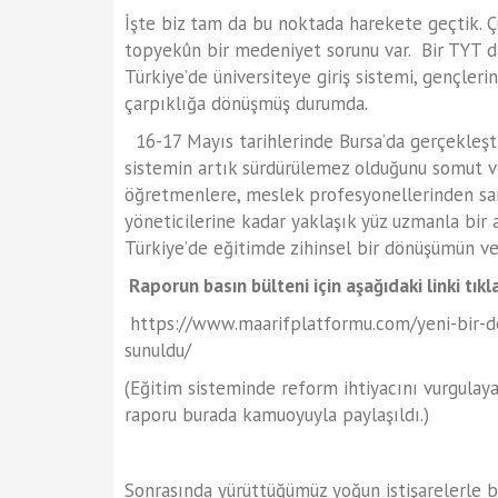
İşte biz tam da bu noktada harekete geçtik. Ç
topyekûn bir medeniyet sorunu var. Bir TYT d
Türkiye’de üniversiteye giriş sistemi, gençleri
çarpıklığa dönüşmüş durumda.
16-17 Mayıs tarihlerinde Bursa’da gerçekleşti
sistemin artık sürdürülemez olduğunu somut v
öğretmenlere, meslek profesyonellerinden san
yöneticilerine kadar yaklaşık yüz uzmanla bir a
Türkiye’de eğitimde zihinsel bir dönüşümün ve
Raporun basın bülteni için aşağıdaki linki tıkla
https://www.maarifplatformu.com/yeni-bir-d
sunuldu/
(Eğitim sisteminde reform ihtiyacını vurgulaya
raporu burada kamuoyuyla paylaşıldı.)
Sonrasında yürüttüğümüz yoğun istişarelerle bi