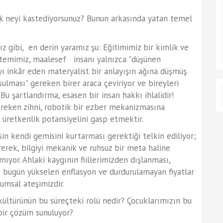
 neyi kastediyorsunuz? Bunun arkasında yatan temel
 gibi, en derin yaramız şu: Eğitimimiz bir kimlik ve
temimiz, maalesef insanı yalnızca "düşünen
 inkâr eden materyalist bir anlayışın ağına düşmüş.
usulması" gereken birer araca çeviriyor ve bireyleri
u şartlandırma, esasen bir insan hakkı ihlalidir!
ereken zihni, robotik bir ezber mekanizmasına
üretkenlik potansiyelini gasp etmektir.
n kendi gemisini kurtarması gerektiği telkin ediliyor;
rerek, bilgiyi mekanik ve ruhsuz bir meta haline
mıyor. Ahlaki kaygının fiillerimizden dışlanması,
; bugün yükselen enflasyon ve durdurulamayan fiyatlar
umsal ateşimizdir.
türünün bu süreçteki rolü nedir? Çocuklarımızın bu
bir çözüm sunuluyor?