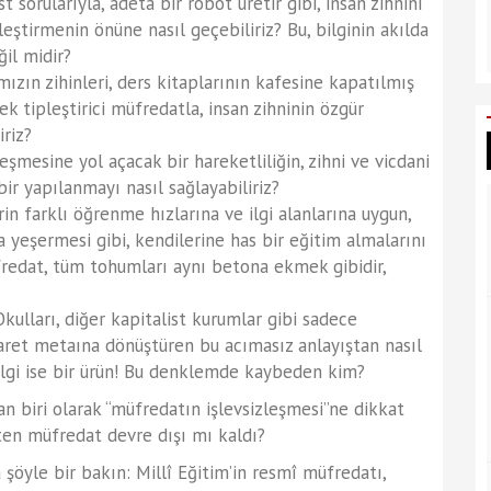
 sorularıyla, adeta bir robot üretir gibi, insan zihnini
eştirmenin önüne nasıl geçebiliriz? Bu, bilginin akılda
ğil midir?
ızın zihinleri, ders kitaplarının kafesine kapatılmış
ek tipleştirici müfredatla, insan zihninin özgür
iriz?
şmesine yol açacak bir hareketliliğin, zihni ve vicdani
ir yapılanmayı nasıl sağlayabiliriz?
in farklı öğrenme hızlarına ve ilgi alanlarına uygun,
a yeşermesi gibi, kendilerine has bir eğitim almalarını
fredat, tüm tohumları aynı betona ekmek gibidir,
kulları, diğer kapitalist kurumlar gibi sadece
caret metaına dönüştüren bu acımasız anlayıştan nasıl
bilgi ise bir ürün! Bu denklemde kaybeden kim?
iri olarak “müfredatın işlevsizleşmesi”ne dikkat
ten müfredat devre dışı mı kaldı?
şöyle bir bakın: Millî Eğitim’in resmî müfredatı,