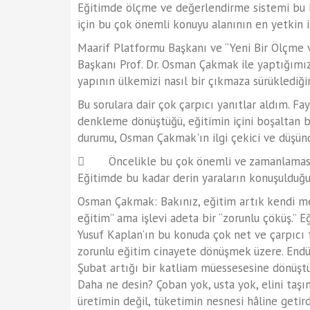
Eğitimde ölçme ve değerlendirme sistemi bu ka
için bu çok önemli konuyu alanının en yetkin 
Maarif Platformu Başkanı ve “Yeni Bir Ölçme v
Başkanı Prof. Dr. Osman Çakmak ile yaptığımız
yapının ülkemizi nasıl bir çıkmaza sürüklediği
Bu sorulara dair çok çarpıcı yanıtlar aldım. Fay
denkleme dönüştüğü, eğitimin içini boşaltan 
durumu, Osman Çakmak'ın ilgi çekici ve düşünd
 Öncelikle bu çok önemli ve zamanlaması ma
Eğitimde bu kadar derin yaraların konuşulduğu
Osman Çakmak: Bakınız, eğitim artık kendi me
eğitim” ama işlevi adeta bir “zorunlu çöküş.” Eğ
Yusuf Kaplan’ın bu konuda çok net ve çarpıcı t
zorunlu eğitim cinayete dönüşmek üzere. Endüst
Şubat artığı bir katliam müessesesine dönüştü, 
Daha ne desin? Çoban yok, usta yok, elini taşı
üretimin değil, tüketimin nesnesi hâline getird