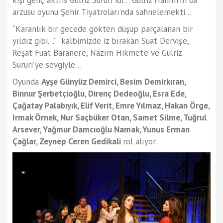
kişi genç aktris Gülriz Sururi idi… Gülriz Hanım’ın da
arzusu oyunu Şehir Tiyatroları’nda sahnelemekti…
“Karanlık bir gecede gökten düşüp parçalanan bir
yıldız gibi…” kalbimizde iz bırakan Suat Derviş’e,
Reşat Fuat Baraner’e, Nazım Hikmet’e ve Gülriz
Sururi’ye sevgiyle…
Oyunda
Ayşe Günyüz Demirci, Besim Demirkıran,
Binnur Şerbetçioğlu, Direnç Dedeoğlu, Esra Ede,
Çağatay Palabıyık, Elif Verit, Emre Yılmaz, Hakan Örge,
Irmak Örnek, Nur Saçbüker Otan, Samet Silme, Tuğrul
Arsever, Yağmur Damcıoğlu Namak, Yunus Erman
Çağlar, Zeynep Ceren Gedikali
rol alıyor.