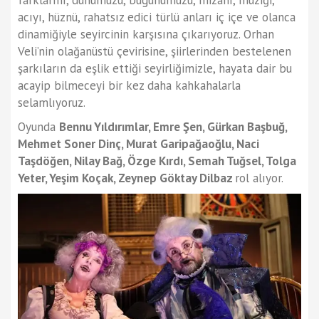
farklarını, dünümüzü, bugünümüzü, mizahı, müziği,
acıyı, hüznü, rahatsız edici türlü anları iç içe ve olanca
dinamiğiyle seyircinin karşısına çıkarıyoruz. Orhan
Veli’nin olağanüstü çevirisine, şiirlerinden bestelenen
şarkıların da eşlik ettiği seyirliğimizle, hayata dair bu
acayip bilmeceyi bir kez daha kahkahalarla
selamlıyoruz.
Oyunda
Bennu Yıldırımlar, Emre Şen, Gürkan Başbuğ,
Mehmet Soner Dinç, Murat Garipağaoğlu, Naci
Taşdöğen, Nilay Bağ, Özge Kırdı, Semah Tuğsel, Tolga
Yeter, Yeşim Koçak, Zeynep Göktay Dilbaz
rol alıyor.