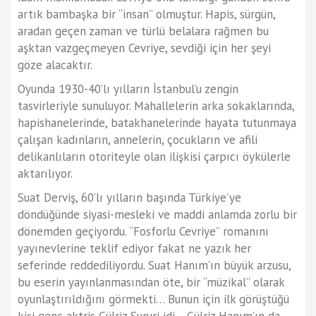
artık bambaşka bir “insan” olmuştur. Hapis, sürgün,
aradan geçen zaman ve türlü belalara rağmen bu
aşktan vazgeçmeyen Cevriye, sevdiği için her şeyi
göze alacaktır.
Oyunda 1930-40’lı yılların İstanbul’u zengin
tasvirleriyle sunuluyor. Mahallelerin arka sokaklarında,
hapishanelerinde, batakhanelerinde hayata tutunmaya
çalışan kadınların, annelerin, çocukların ve afili
delikanlıların otoriteyle olan ilişkisi çarpıcı öykülerle
aktarılıyor.
Suat Derviş, 60’lı yılların başında Türkiye’ye
döndüğünde siyasi-mesleki ve maddi anlamda zorlu bir
dönemden geçiyordu. “Fosforlu Cevriye” romanını
yayınevlerine teklif ediyor fakat ne yazık her
seferinde reddediliyordu. Suat Hanım’ın büyük arzusu,
bu eserin yayınlanmasından öte, bir “müzikal” olarak
oyunlaştırıldığını görmekti… Bunun için ilk görüştüğü