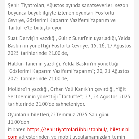
Şehir Tiyatroları, Ağustos ayında sanatseverleri sezon
boyunca büyük ilgiyle izlenen oyunları Fosforlu
Cevriye, Gözlerimi Kaparım Vazifemi Yaparım ve
Tartuffe’le buluşturuyor.
Suat Derviş’in yazdığı, Gülriz Sururi’nin uyarladığı, Yelda
Baskın’ın yönettiği Fosforlu Cevriye; 15, 16, 17 Ağustos
2025 tarihlerinde 21.00’de,
Haldun Taner’in yazdığı, Yelda Baskın’ın yönettiği
“Gözlerimi Kaparım Vazifemi Yaparım”; 20, 21 Ağustos
2025 tarihlerinde 21.00’de,
Molière’in yazdığı, Orhan Veli Kanık’ın çevirdiği, Yiğit
Sertdemir’in yönettiği “Tartuffe”; 23, 24 Ağustos 2025
tarihlerinde 21.00’de sahneleniyor.
Oyunların biletleri,22Temmuz 2025 Salı günü
11.00’den
itibaren
https://sehirtiyatrolari.ibb.istanbul/
,
biletinial.
com
adreslerinden ve mobil uygulamamızdan temin