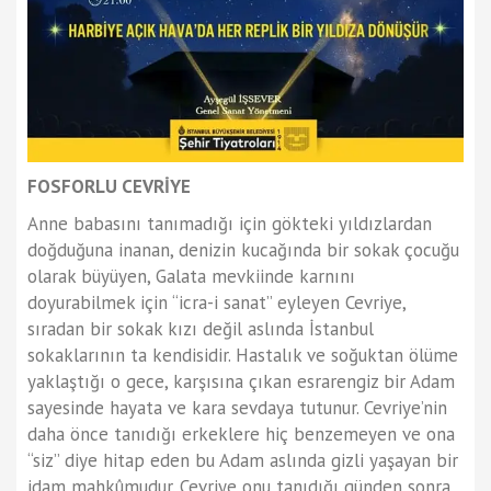
FOSFORLU CEVRİYE
Anne babasını tanımadığı için gökteki yıldızlardan
doğduğuna inanan, denizin kucağında bir sokak çocuğu
olarak büyüyen, Galata mevkiinde karnını
doyurabilmek için “icra-i sanat” eyleyen Cevriye,
sıradan bir sokak kızı değil aslında İstanbul
sokaklarının ta kendisidir. Hastalık ve soğuktan ölüme
yaklaştığı o gece, karşısına çıkan esrarengiz bir Adam
sayesinde hayata ve kara sevdaya tutunur. Cevriye’nin
daha önce tanıdığı erkeklere hiç benzemeyen ve ona
“siz” diye hitap eden bu Adam aslında gizli yaşayan bir
idam mahkûmudur. Cevriye onu tanıdığı günden sonra