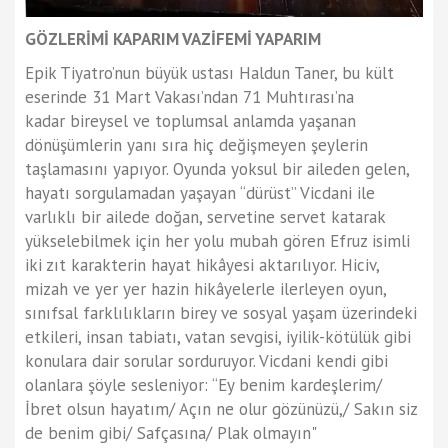
GÖZLERİMİ KAPARIM VAZİFEMİ YAPARIM
Epik Tiyatro’nun büyük ustası Haldun Taner, bu kült
eserinde 31 Mart Vakası’ndan 71 Muhtırası’na
kadar bireysel ve toplumsal anlamda yaşanan
dönüşümlerin yanı sıra hiç değişmeyen şeylerin
taşlamasını yapıyor. Oyunda yoksul bir aileden gelen,
hayatı sorgulamadan yaşayan “dürüst” Vicdani ile
varlıklı bir ailede doğan, servetine servet katarak
yükselebilmek için her yolu mubah gören Efruz isimli
iki zıt karakterin hayat hikâyesi aktarılıyor. Hiciv,
mizah ve yer yer hazin hikâyelerle ilerleyen oyun,
sınıfsal farklılıkların birey ve sosyal yaşam üzerindeki
etkileri, insan tabiatı, vatan sevgisi, iyilik-kötülük gibi
konulara dair sorular sorduruyor. Vicdani kendi gibi
olanlara şöyle sesleniyor: “Ey benim kardeşlerim/
İbret olsun hayatım/ Açın ne olur gözünüzü,/ Sakın siz
de benim gibi/ Safçasına/ Plak olmayın"