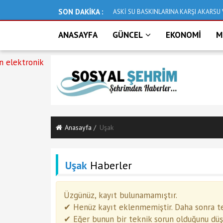
SON DAKİKA :
ASKİ SU BASKINLARINA KARŞI AKARSU 
ANASAYFA
GÜNCEL
EKONOMİ
M
Anasayfa
Uşak
Uşak
Haberler
Üzgünüz, kayıt bulunamamıştır.
✔ Henüz kayıt eklenmemiştir. Daha sonra tek
✔ Eğer bunun bir teknik sorun olduğunu düşün