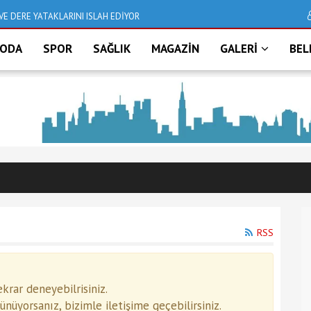
VE DERE YATAKLARINI ISLAH EDİYOR
Deniz taştı, İzmir bu
ODA
SPOR
SAĞLIK
MAGAZİN
GALERİ
BEL
RSS
rar deneyebilrisiniz.
üyorsanız, bizimle iletişime geçebilirsiniz.