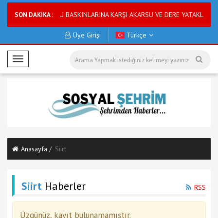
uyarısı
ASKİ SU BASKINLARINA KARŞI AKARSU VE DERE YATAKLARINI 
SON DAKİKA :
Üye Girişi
Türkçe
M
o
b
i
l
M
e
n
Anasayfa
Siirt
ü
Siirt
Haberler
RSS
Üzgünüz, kayıt bulunamamıştır.