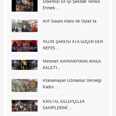
Ülkemizi En İyi Şekilde Temsil
Etmek ...
Arif Susam Ailesi ile Oylat'ta
YAZIN ŞARKISI ATA GÖÇEN'DEN
NEFES ...
Mehmet KAYNARPINAR AYAĞA
KALKTI...
Atanamayan Uzmanlar Derneği
Kadın ...
KRİSTAL KELEPÇELER
SAHİPLERİNİ ...