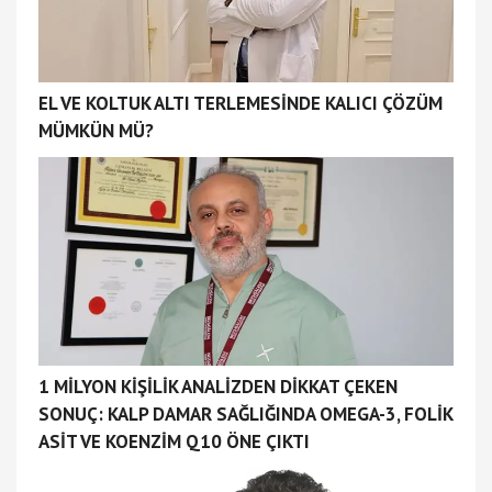
EL VE KOLTUK ALTI TERLEMESİNDE KALICI ÇÖZÜM
MÜMKÜN MÜ?
1 MİLYON KİŞİLİK ANALİZDEN DİKKAT ÇEKEN
SONUÇ: KALP DAMAR SAĞLIĞINDA OMEGA-3, FOLİK
ASİT VE KOENZİM Q10 ÖNE ÇIKTI