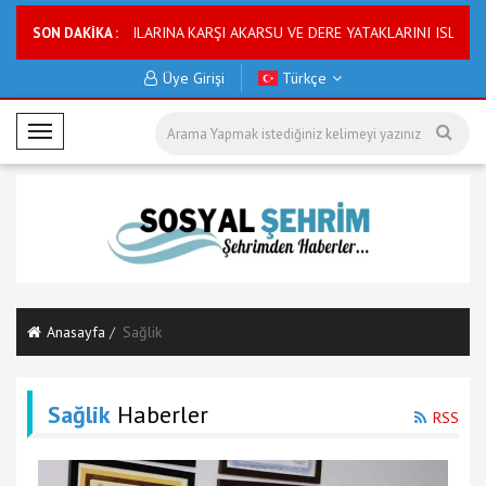
SKİ SU BASKINLARINA KARŞI AKARSU VE DERE YATAKLARINI ISLAH EDİYOR
SON DAKİKA :
Üye Girişi
Türkçe
M
o
b
i
l
M
e
n
Anasayfa
Sağlik
ü
Sağlik
Haberler
RSS