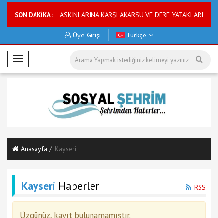
rısı
ASKİ SU BASKINLARINA KARŞI AKARSU VE DERE YATAKLARINI ISL
SON DAKİKA :
Üye Girişi
Türkçe
M
o
b
i
l
M
e
n
Anasayfa
Kayseri
ü
Kayseri
Haberler
RSS
Üzgünüz, kayıt bulunamamıştır.