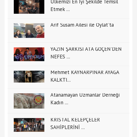
Ülkemizi En İyi Şekilde Temsil
Etmek ...
Arif Susam Ailesi ile Oylat'ta
YAZIN ŞARKISI ATA GÖÇEN'DEN
NEFES ...
Mehmet KAYNARPINAR AYAĞA
KALKTI...
Atanamayan Uzmanlar Derneği
Kadın ...
KRİSTAL KELEPÇELER
SAHİPLERİNİ ...