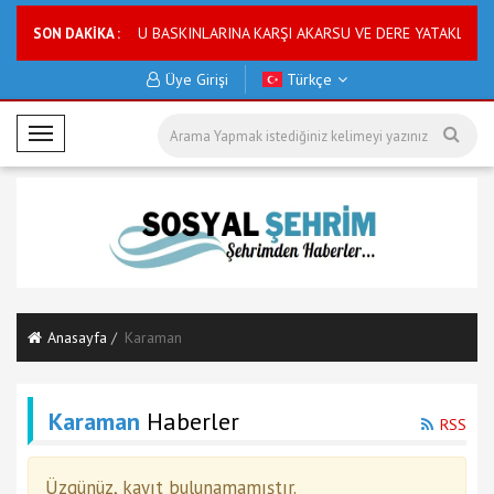
 uyarısı
ASKİ SU BASKINLARINA KARŞI AKARSU VE DERE YATAKLARINI 
SON DAKİKA :
Üye Girişi
Türkçe
M
o
b
i
l
M
e
n
Anasayfa
Karaman
ü
Karaman
Haberler
RSS
Üzgünüz, kayıt bulunamamıştır.