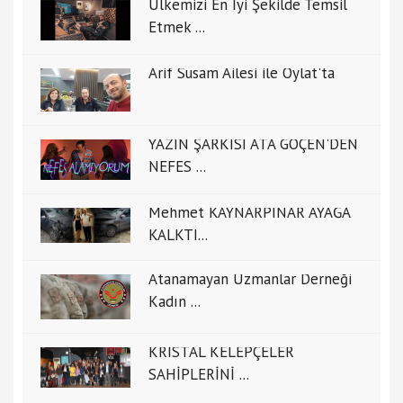
Ülkemizi En İyi Şekilde Temsil
Etmek ...
Arif Susam Ailesi ile Oylat'ta
YAZIN ŞARKISI ATA GÖÇEN'DEN
NEFES ...
Mehmet KAYNARPINAR AYAĞA
KALKTI...
Atanamayan Uzmanlar Derneği
Kadın ...
KRİSTAL KELEPÇELER
SAHİPLERİNİ ...