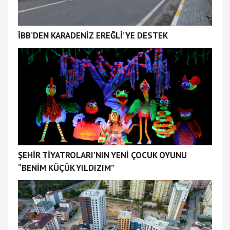
İBB’DEN KARADENİZ EREĞLİ’YE DESTEK
ŞEHİR TİYATROLARI’NIN YENİ ÇOCUK OYUNU
“BENİM KÜÇÜK YILDIZIM”