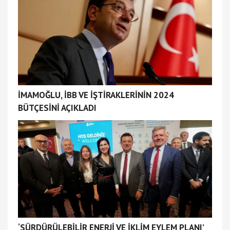
İMAMOĞLU, İBB VE İŞTİRAKLERİNİN 2024
BÜTÇESİNİ AÇIKLADI
‘SÜRDÜRÜLEBİLİR ENERJİ VE İKLİM EYLEM PLANI’