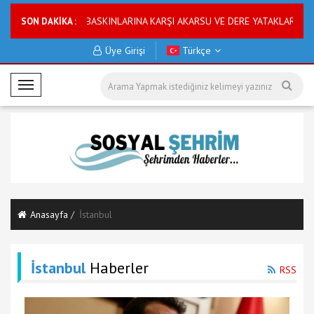
sı
ASKİ SU BASKINLARINA KARŞI AKARSU VE DERE YATAKLARINI ISLAH
SON DAKİKA :
Üye Girişi
Türkçe
M
o
b
i
l
M
e
n
Anasayfa
İstanbul
ü
İstanbul
Haberler
RSS