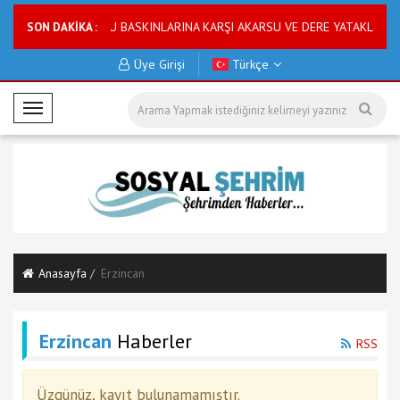
uyarısı
ASKİ SU BASKINLARINA KARŞI AKARSU VE DERE YATAKLARINI 
SON DAKİKA :
Üye Girişi
Türkçe
M
o
b
i
l
M
e
n
Anasayfa
Erzincan
ü
Erzincan
Haberler
RSS
Üzgünüz, kayıt bulunamamıştır.