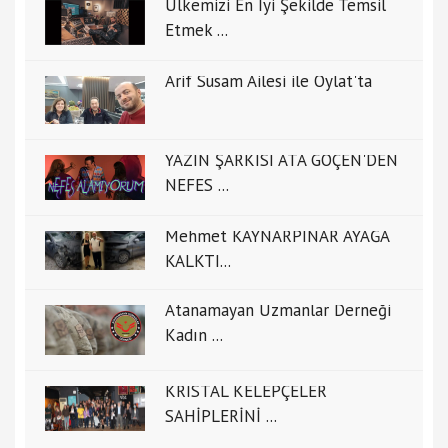
Ülkemizi En İyi Şekilde Temsil
Etmek ...
Arif Susam Ailesi ile Oylat'ta
YAZIN ŞARKISI ATA GÖÇEN'DEN
NEFES ...
Mehmet KAYNARPINAR AYAĞA
KALKTI...
Atanamayan Uzmanlar Derneği
Kadın ...
KRİSTAL KELEPÇELER
SAHİPLERİNİ ...