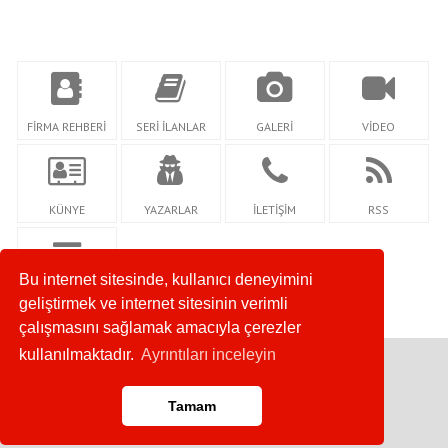
FİRMA REHBERİ
SERİ İLANLAR
GALERİ
VİDEO
KÜNYE
YAZARLAR
İLETİŞİM
RSS
Bu internet sitesinde, kullanıcı deneyimini
NETİDİ
geliştirmek ve internet sitesinin verimli
çalışmasını sağlamak amacıyla çerezler
kullanılmaktadır.
Ayrıntıları inceleyin
Copyright © 2020. Her Hakkı Saklıdır.
Tamam
Anasayfa
RSS
İletişim