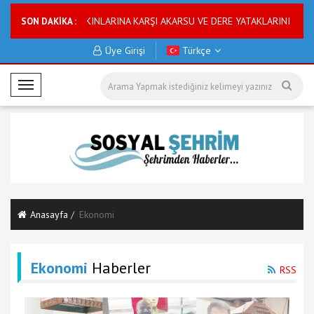
ASKİ SU BASKINLARINA KARŞI AKARSU VE DERE YATAKLARINI ISLAH EDİYO
SON DAKİKA :
Üye Girişi
Türkçe
M
o
b
i
l
M
e
n
Anasayfa
Ekonomi
ü
Ekonomi
Haberler
RSS