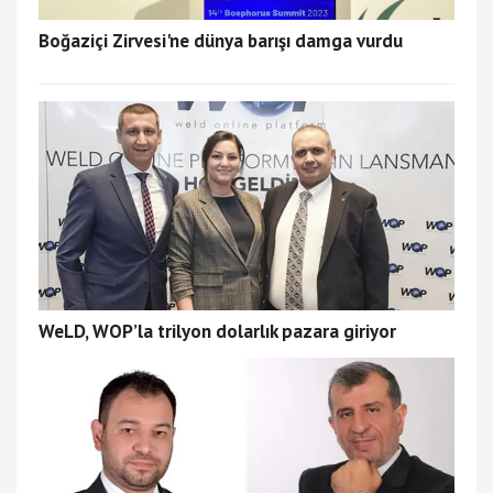
Boğaziçi Zirvesi'ne dünya barışı damga vurdu
WeLD, WOP’la trilyon dolarlık pazara giriyor