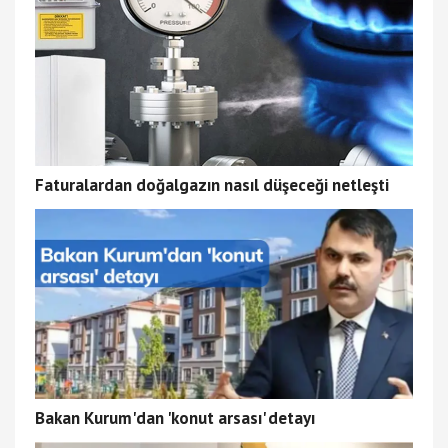
Faturalardan doğalgazın nasıl düşeceği netleşti
Bakan Kurum'dan 'konut arsası' detayı