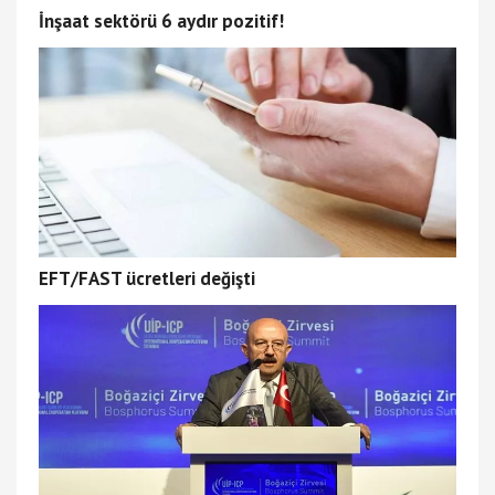
İnşaat sektörü 6 aydır pozitif!
EFT/FAST ücretleri değişti